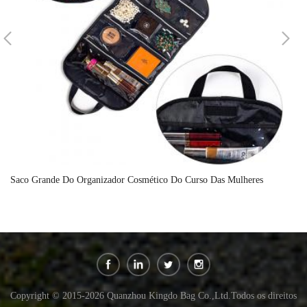
Saco Grande Do Organizador Cosmético Do Curso Das Mulheres
At
Copyright © 2015-2026 Quanzhou Kingdo Bag Co.,Ltd.Todos os direitos