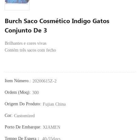
Burch Saco Cosmético Indigo Gatos
Conjunto De 3
Brilhantes e cores vivas
Contém três sacos com fecho
Item Número.:
20200615Z-2
Ordem (moq):
300
Origem Do Produto:
Fujian China
Cor:
Customized
Porto De Embarque:
XIAMEN
Tempo De Espera：
40-55days