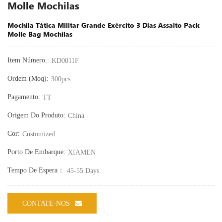
Molle Mochilas
Mochila Tática Militar Grande Exército 3 Dias Assalto Pack
Molle Bag Mochilas
Item Número.:
KD0011F
Ordem (moq):
300pcs
Pagamento:
TT
Origem Do Produto:
China
Cor:
Customized
Porto De Embarque:
XIAMEN
Tempo De Espera：
45-55 Days
CONTATE-NOS