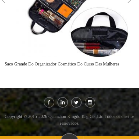
Saco Grande Do Organizador Cosmético Do Curso Das Mulheres
At
Copyright © 2015-2026 Quanzhou Kingdo Bag Co.,Ltd.Todos os direitos
reservados.