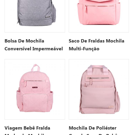
Bolsa De Mochila
Saco De Fraldas Mochila
Conversível Impermeável
Multi-Função
De Fralda
Impermeável
Maternidade Sacos De
Fraldas
Viagem Bebê Fralda
Mochila De Poliéster