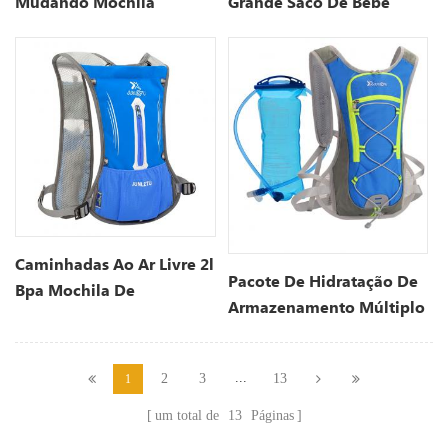
Mudando Mochila
Grande Saco De Bebê
Caminhadas Ao Ar Livre 2l
Pacote De Hidratação De
Bpa Mochila De
Armazenamento Múltiplo
Hidratação De Bexiga De
À Prova D'água
Água Livre
...
2
3
13
1
um total de
13
Páginas